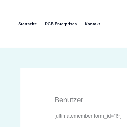
Zum
springen
Inhalt
springen
Startseite
DGB Enterprises
Kontakt
Benutzer
[ultimatemember form_id=“6″]